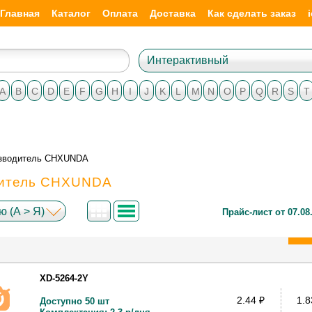
Главная
Каталог
Оплата
Доставка
Как сделать заказ
Интерактивный
A
B
C
D
E
F
G
H
I
J
K
L
M
N
O
P
Q
R
S
T
зводитель CHXUNDA
итель CHXUNDA
 (А > Я)
Прайс-лист от 07.08
XD-5264-2Y
2.44
₽
1.
Доступно 50 шт