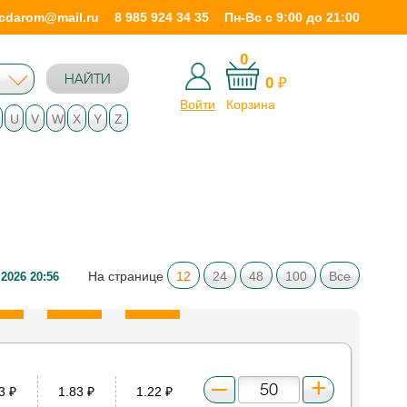
icdarom@mail.ru
8 985 924 34 35
Пн-Вс с 9:00 до 21:00
0
НАЙТИ
0
₽
Войти
Корзина
U
V
W
X
Y
Z
На странице
12
24
48
100
Все
.2026 20:56
83
₽
1.83
₽
1.22
₽